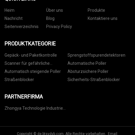
Heim
Über uns
Produkte
Nachricht
Blog
Kontaktiere uns
Seitenverzeichnis
Privacy Policy
PRODUKTKATEGORIE
Gepäck- und Paketkontrolle
Sprengstoffspurendetektoren
Scanner für gefährliche
Automatische Poller
Flüssigkeiten
Automatisch steigende Poller
Absturzsichere Poller
Straßenblocker
Sicherheits-Straßenblocker
PARTNERFIRMA
Zhongya Technologie Industrie
GmbH
Copyright © de.btsydyb.com, Alle Rechte vorbehalten. Email: