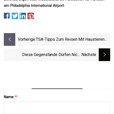
am Philadelphia International Airport
Vorherige:
TSA-Tipps Zum Reisen Mit Haustieren
Durch Einen Sicherheitskontrollpunkt Am
Washington Dulles International Airport
Diese Gegenstände Dürfen Nicht
:nächste
Mitgeführt Werden
Name:
*