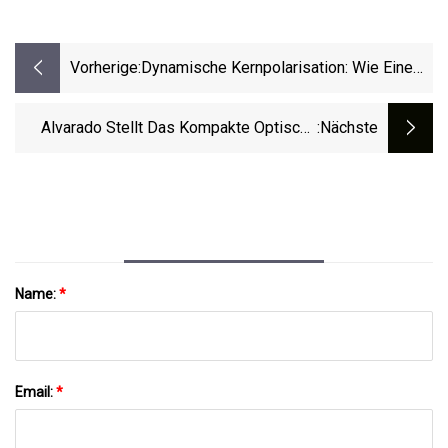
Vorherige:
Dynamische Kernpolarisation: Wie Eine
Technik Aus Der Teilchenphysik Die
Medizinische Bildgebung Verändert
Alvarado Stellt Das Kompakte Optische
:nächste
Drehkreuz SU4500 Vor
Name:
*
Email:
*