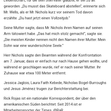
Leidenschaft, für die sein Stiefvater glaubte, er sei zu alt
geworden. „Du musst das Skateboard abstellen“, erinnerte sich
Mr. Wells, als er Mr. Nichols kurz vor seinem Tod davon
erzählte. „Du hast jetzt einen Vollzeitjob.“
Seine Mutter sagte, dass Mr. Nichols ihren Namen auf seinen
Arm tätowiert habe. „Das hat mich stolz gemacht“, sagte sie.
„Die meisten Kinder nennen nicht den Namen ihrer Mutter. Mein
Sohn war eine wunderschöne Seele.“
Herr Nichols sagte den Beamten während der Konfrontation
am 7. Januar, dass er einfach nur nach Hause gehen wollte, und
während er geschlagen wurde, rief er nach seiner Mutter. Ihr
Zuhause war etwa 100 Meter entfernt.
Jessica Jaglois, Laura Faith Kebede, Nicholas Bogel-Burroughs
und Jesus Jiménez trugen zur Berichterstattung bei.
Rick Rojas ist ein nationaler Korrespondent, der über den
amerikanischen Süden berichtet. Seit 2014 ist er
Mitarbeiterreporter der Times. @RaR