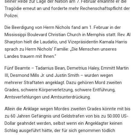
seiner Rede zur Lage der Nation am 7. Februar erkannte er die
Tragödie erneut an und forderte mehr Rechenschaftspflicht der
Polizei.
Die Beerdigung von Herrn Nichols fand am 1. Februar in der
Mississippi Boulevard Christian Church in Memphis statt. Rev. Al
Sharpton hielt die Laudatio, und Vizepräsidentin Kamala Harris
sprach zu Herrn Nichols‘ Familie: „Die Menschen unseres
Landes trauern mit Ihnen.“
Fünf Beamte – Tadarrius Bean, Demetrius Haley, Emmitt Martin
III, Desmond Mills Jr. und Justin Smith – wurden wegen
mehrerer Straftaten angeklagt. Dazu gehören Mord zweiten
Grades, schwere Körperverletzung, schwere Entführung,
Amtsverfehlungen und Amtsunterdrückung.
Allein die Anklage wegen Mordes zweiten Grades könnte mit bis
zu 60 Jahren Gefängnis und Geldstrafen von bis zu 50.000 US-
Dollar geahndet werden, selbst wenn ein Angeklagter keinen
Schlag ausgeführt hätte, der für sich genommen tödlich