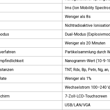
Ims (Ion Mobility Spectr
Weniger als 8s
Nichtradioaktive Ionisatio
modus
Dual-Modus (Explosivmo
Weniger als 20 Minuten
erfahren
Partikelsammlung durch 
pfindlichkeit
Nanogramm-Wert (10-9-1
bstanzen
TNT, Rdx, Bp, Petn, Ng, a
Rate
Weniger als 1%
Wechselstrom 100–240 V,
schirm
7-Zoll-LCD-Touchscreen
USB/LAN/VGA