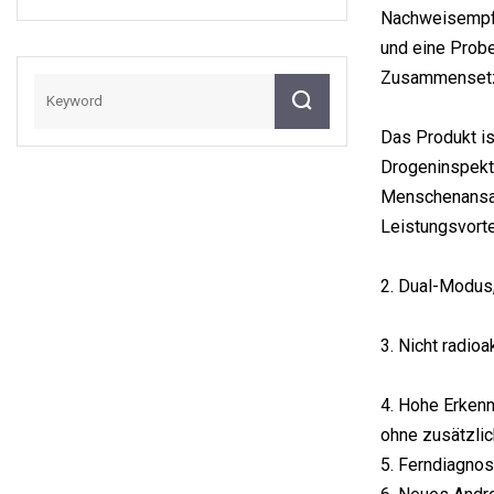
Pollerhülsen
Nachweisempfin
und eine Probe
Zusammensetzu
Das Produkt is
Drogeninspekti
Menschenansam
Leistungsvorte
2. Dual-Modus
3. Nicht radio
4. Hohe Erkenn
ohne zusätzli
5. Ferndiagnos