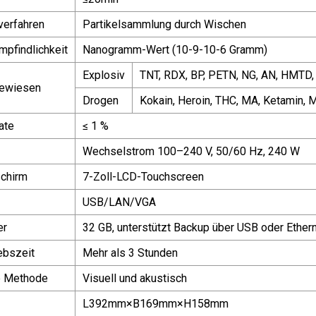
erfahren
Partikelsammlung durch Wischen
pfindlichkeit
Nanogramm-Wert (10-9-10-6 Gramm)
Explosiv
TNT, RDX, BP, PETN, NG, AN, HMTD,
gewiesen
Drogen
Kokain, Heroin, THC, MA, Ketamin,
ate
≤ 1 %
Wechselstrom 100–240 V, 50/60 Hz, 240 W
schirm
7-Zoll-LCD-Touchscreen
USB/LAN/VGA
er
32 GB, unterstützt Backup über USB oder Ether
ebszeit
Mehr als 3 Stunden
e Methode
Visuell und akustisch
L392mm×B169mm×H158mm