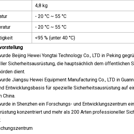
4,8 kg
atur
- 20 °C ~ 55 °C
ratur
- 20 °C ~ 55 °C
igkeit
<95 % (unter 40 °C)
orstellung
urde Beijing Hewei Yongtai Technology Co., LTD in Peking gegrü
ller Sicherheitsausrüstung, die hauptsächlich dem öffentlichen S
örden dient.
urde Jiangsu Hewei Equipment Manufacturing Co., LTD in Guannan
d Entwicklungsbasis für spezielle Sicherheitsausrüstung auf ei
 China.
urde in Shenzhen ein Forschungs- und Entwicklungszentrum einge
rüstung konzentriert und mehr als 200 Arten professioneller Sic
k
schungszentrum