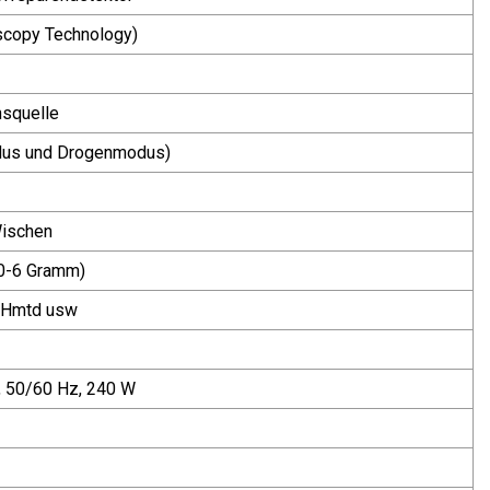
oscopy Technology)
nsquelle
dus und Drogenmodus)
Wischen
0-6 Gramm)
n, Hmtd usw
 50/60 Hz, 240 W