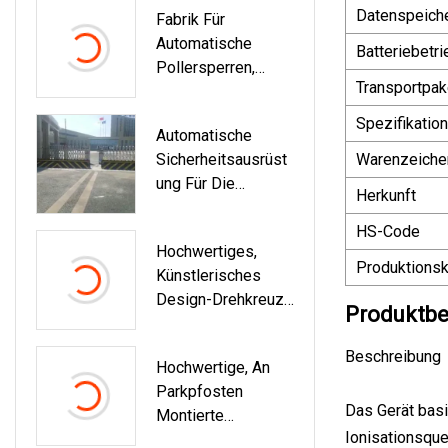
Datenspeich
Fabrik Für
Gepäck- Und
Automatische
Paketinspektion
Batteriebetri
Pollersperren,
Transportpak
Hydraulisch
Spezifikation
Automatische
Sicherheitsausrüst
Warenzeiche
Ung Für Die
Herkunft
Fahrzeugzugangsk
Ontrolle,
HS-Code
Hochwertiges,
Hydraulische
Produktionsk
Künstlerisches
Straßensperren
Design-Drehkreuz
SA5000
Produktbe
In Voller Höhe Für
Bürogebäude
Beschreibung
Hochwertige, An
Parkpfosten
Das Gerät basi
Montierte
Ionisationsque
Pollerabdeckungen,