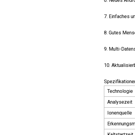
6. Neues Andro
7. Einfaches u
8. Gutes Mens
9. Multi-Daten
10. Aktualisier
Spezifikatione
Technologie
Analysezeit
Ionenquelle
Erkennungs
Kaltstartzeit