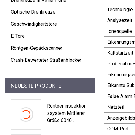
Technologie
Optische Drehkreuze
Analysezeit
Geschwindigkeitstore
Ionenquelle
E-Tore
Erkennungs
Röntgen-Gepäckscanner
Kaltstartzeit
Crash-Bewerteter Straßenblocker
Probenahmev
Erkennungsem
NEUESTE PRODUKTE
Erkannte Su
False Alarm 
Röntgeninspektion
Netzteil
Ssystem Mittlerer
Anzeigebild
Größe 6040
Röntgen-
COM-Port
Flughafenscanner