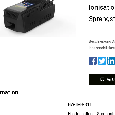
Ionisati
Sprengst
Beschreibung Da
Ionenmobilitäts
An U
rmation
HW-IMS-311
Handgehaltener Sprengsto