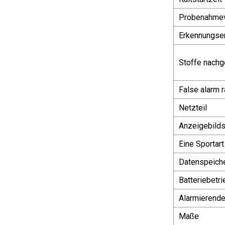
Probenahmev
Erkennungsem
Stoffe nach
False alarm r
Netzteil
Anzeigebild
Eine Sportart
Datenspeich
Batteriebetri
Alarmierend
Maße