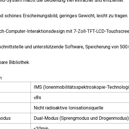
id-System macht die Bedienung viel einfacher und effizienter.
nd schönes Erscheinungsbild, geringes Gewicht, leicht zu tragen.
ch-Computer-Interaktionsdesign mit 7-Zoll-TFT-LCD-Touchscree
schnittstelle und unterstützende Software, Speicherung von 500
bare Bibliothek.
n
IMS (Ionenmobilitätsspektroskopie-Technologi
≤8s
Nicht radioaktive Ionisationsquelle
modus
Dual-Modus (Sprengmodus und Drogenmodus)
≤20min