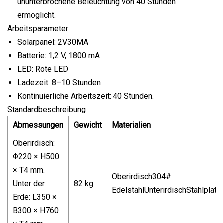
ununterbrochene Beleuchtung von 40 Stunden
ermöglicht.
Arbeitsparameter
Solarpanel: 2V30MA
Batterie: 1,2 V, 1800 mA
LED: Rote LED
Ladezeit: 8–10 Stunden
Kontinuierliche Arbeitszeit: 40 Stunden.
Standardbeschreibung
Abmessungen
Gewicht
Materialien
Oberirdisch:
Φ220 × H500
× T4 mm.
Oberirdisch304#
Unter der
82 kg
EdelstahlUnterirdischStahlplatt
Erde: L350 ×
B300 × H760