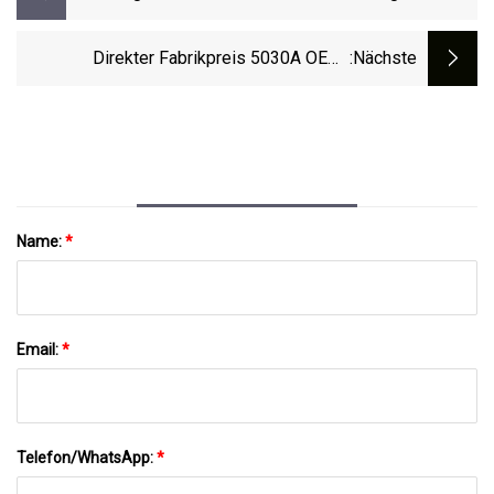
Die Sicherheitsinspektion At1000
Flüssigkeitssicherheitsinspektionssystem
Direkter Fabrikpreis 5030A OEM-
:nächste
Sicherheits-Röntgenscanner Für Gepäck,
Pakete Und Gepäck – Größter Hersteller In
China
Name:
*
Email:
*
Telefon/WhatsApp:
*