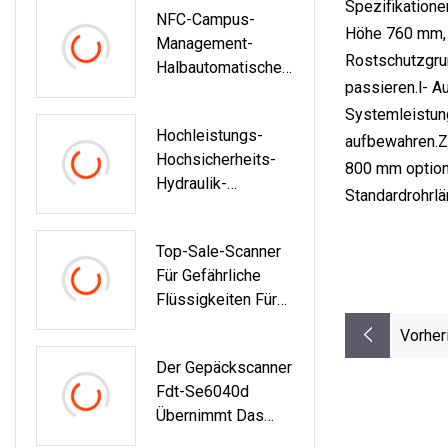
Spezifikatione
NFC-Campus-
Höhe 760 mm, 
Management-
Rostschutzgrun
Halbautomatische
passieren.l- A
Drehsperren-SDK-
Systemleistung
Drehkreuztore In
Hochleistungs-
Voller Höhe
aufbewahren.Zu
Hochsicherheits-
800 mm option
Hydraulik-
Standardrohrl
Straßensperre
Top-Sale-Scanner
Für Gefährliche
Flüssigkeiten Für
Polizei, Armee,
Vorher
Flughäfen Und
Der Gepäckscanner
Militärische
Fdt-Se6040d
Zwecke
Übernimmt Das
Automatische