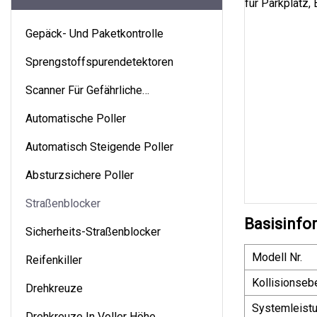
Gepäck- Und Paketkontrolle
Sprengstoffspurendetektoren
Scanner Für Gefährliche
Flüssigkeiten
Automatische Poller
Automatisch Steigende Poller
Absturzsichere Poller
Straßenblocker
Basisinfo
Sicherheits-Straßenblocker
Modell Nr.
Reifenkiller
Kollisionseb
Drehkreuze
Systemleist
Drehkreuze In Voller Höhe