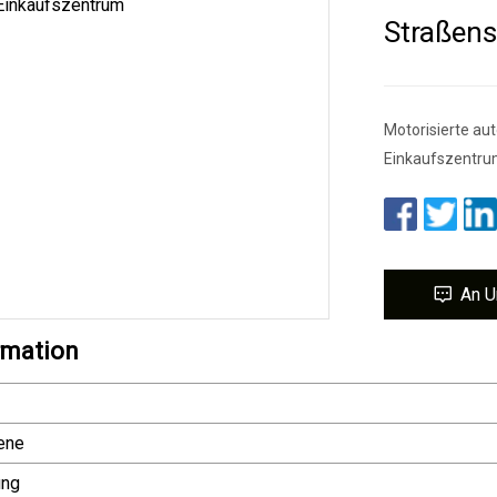
Straßens
Motorisierte au
Einkaufszentru
An U
rmation
ene
ung