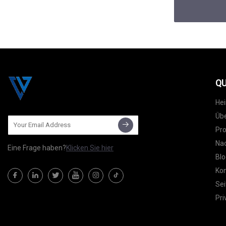
QU
He
Übe
Pr
Nac
Eine Frage haben?
Klicken Sie hier
Blo
Kon
Sei
Pri