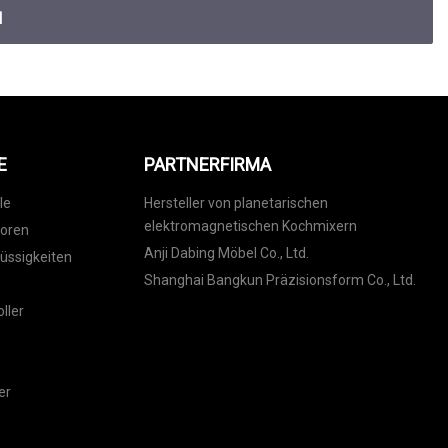
N
E
PARTNERFIRMA
le
Hersteller von planetarischen
elektromagnetischen Kochmixern
toren
Anji Dabing Möbel Co., Ltd.
lüssigkeiten
Shanghai Bangkun Präzisionsform Co., Ltd.
ller
er