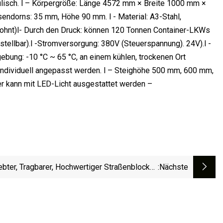
aulisch. l – Körpergröße: Länge 4572 mm × Breite 1000 mm ×
dorns: 35 mm, Höhe 90 mm. l - Material: A3-Stahl,
ewohnt)l- Durch den Druck: können 120 Tonnen Container-LKWs
stellbar).l -Stromversorgung: 380V (Steuerspannung). 24V).l -
gebung: -10 °C ~ 65 °C, an einem kühlen, trockenen Ort
 individuell angepasst werden. l – Steighöhe 500 mm, 600 mm,
r kann mit LED-Licht ausgestattet werden –
ebter, Tragbarer, Hochwertiger Straßenblocker,
:nächste
fenvernichter, Straßenblocker, Straßenblocker