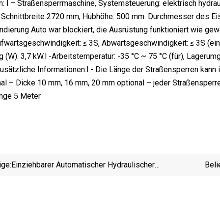
n: l – Straßensperrmaschine, Systemsteuerung: elektrisch hydr
Schnittbreite 2720 mm, Hubhöhe: 500 mm. Durchmesser des Eisen
dierung Auto war blockiert, die Ausrüstung funktioniert wie g
ufwärtsgeschwindigkeit: ≤ 3S, Abwärtsgeschwindigkeit: ≤ 3S (ein
 (W): 3,7 kW.l -Arbeitstemperatur: -35 °C ~ 75 °C (für), Lagerum
sätzliche Informationen:l - Die Länge der Straßensperren kann
al – Dicke 10 mm, 16 mm, 20 mm optional – jeder Straßensperre
änge 5 Meter
ige:
Einziehbarer Automatischer Hydraulischer
Beli
Hebebarrieren-Straßenblocker Für Den Zugang
Rei