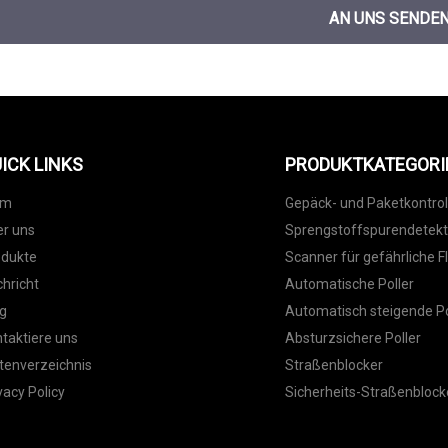
AN UNS SENDE
ICK LINKS
PRODUKTKATEGORI
im
Gepäck- und Paketkontrol
r uns
Sprengstoffspurendetek
odukte
Scanner für gefährliche F
hricht
Automatische Poller
g
Automatisch steigende Po
taktiere uns
Absturzsichere Poller
tenverzeichnis
Straßenblocker
vacy Policy
Sicherheits-Straßenblock