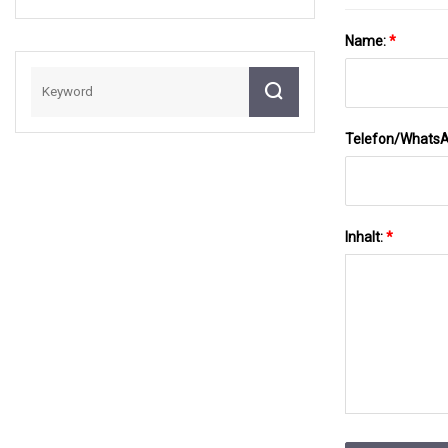
Erkennungssystem
Für Gefährliche
Name:
*
Flüssigkeiten
Telefon/Whats
Inhalt:
*