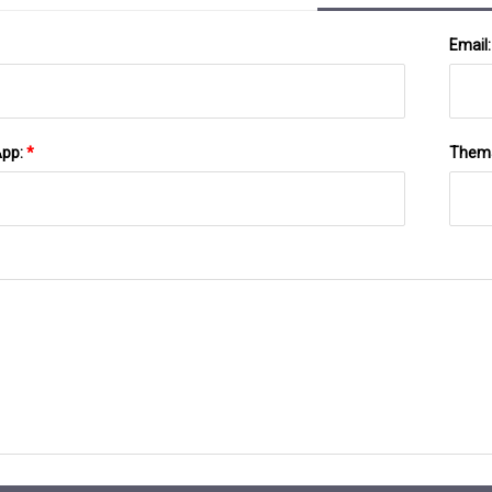
Email
App:
*
Them