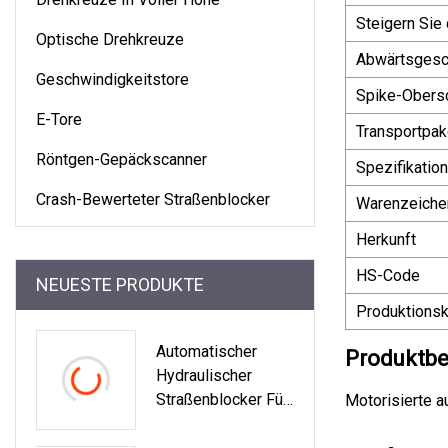
Steigern Sie
Optische Drehkreuze
Abwärtsgesc
Geschwindigkeitstore
Spike-Obersc
E-Tore
Transportpak
Röntgen-Gepäckscanner
Spezifikation
Crash-Bewerteter Straßenblocker
Warenzeiche
Herkunft
HS-Code
NEUESTE PRODUKTE
Produktionsk
Automatischer
Produktbe
Hydraulischer
Straßenblocker Für
Motorisierte a
Hochsicherheitsko
Ntrollpunkte