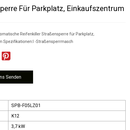
perre Für Parkplatz, Einkaufszentrum
tomatische Reifenkiller Straßensperre für Parkplatz,
m Spezifikationen:l -Straßensperrmasch
ns Senden
SPB-F05LZ01
K12
3,7 kW