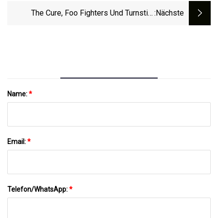
Expandiert
The Cure, Foo Fighters Und Turnstile
:nächste
Gehören Zu Den Headlinern Des Riot Fest
2023
Name:
*
Email:
*
Telefon/WhatsApp:
*