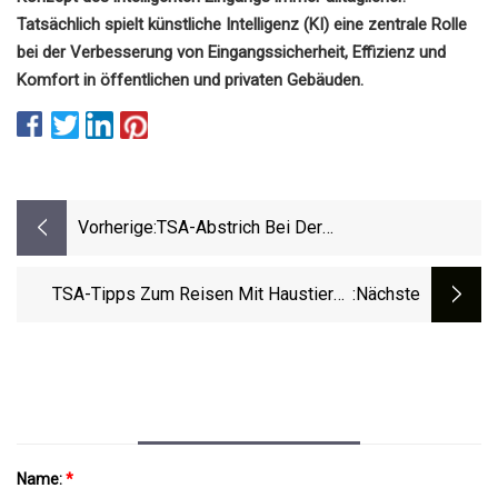
Tatsächlich spielt künstliche Intelligenz (KI) eine zentrale Rolle
bei der Verbesserung von Eingangssicherheit, Effizienz und
Komfort in öffentlichen und privaten Gebäuden.
Vorherige:
TSA-Abstrich Bei Der
Flughafensicherheit: Was Ist Das Und
Wie Man Fehlalarme Vermeidet
TSA-Tipps Zum Reisen Mit Haustieren
:nächste
Durch Einen Sicherheitskontrollpunkt Am
Washington Dulles International Airport
Name:
*