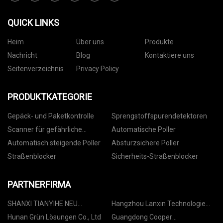
QUICK LINKS
Heim
Über uns
Produkte
Nachricht
Blog
Kontaktiere uns
Seitenverzeichnis
Privacy Policy
PRODUKTKATEGORIE
Gepäck- und Paketkontrolle
Sprengstoffspurendetektoren
Scanner für gefährliche
Automatische Poller
Flüssigkeiten
Automatisch steigende Poller
Absturzsichere Poller
Straßenblocker
Sicherheits-Straßenblocker
PARTNERFIRMA
SHANXI TIANYIHE NEU
Hangzhou Lanxin Technologie
MATERIAL CO., LTD
Co., GmbH
Hunan Grün Lösungen Co., Ltd
Guangdong Cooper