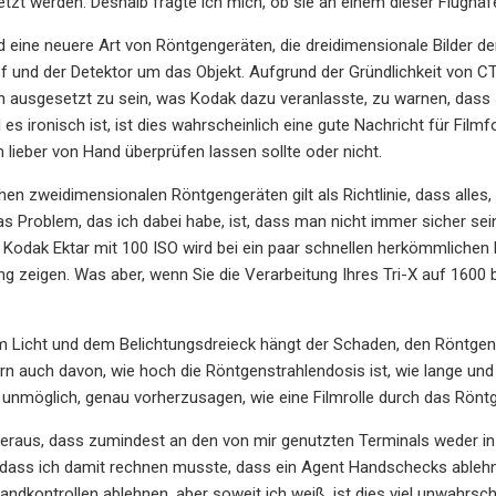
etzt werden. Deshalb fragte ich mich, ob sie an einem dieser Flughä
 eine neuere Art von Röntgengeräten, die dreidimensionale Bilder 
f und der Detektor um das Objekt. Aufgrund der Gründlichkeit von 
 ausgesetzt zu sein, was Kodak dazu veranlasste, zu warnen, dass s
es ironisch ist, ist dies wahrscheinlich eine gute Nachricht für Filmf
 lieber von Hand überprüfen lassen sollte oder nicht.
en zweidimensionalen Röntgengeräten gilt als Richtlinie, dass alles,
s Problem, das ich dabei habe, ist, dass man nicht immer sicher sein
hr Kodak Ektar mit 100 ISO wird bei ein paar schnellen herkömmlich
g zeigen. Was aber, wenn Sie die Verarbeitung Ihres Tri-X auf 1600
im Licht und dem Belichtungsdreieck hängt der Schaden, den Röntgen
rn auch davon, wie hoch die Röntgenstrahlendosis ist, wie lange und 
s unmöglich, genau vorherzusagen, wie eine Filmrolle durch das Rönt
 heraus, dass zumindest an den von mir genutzten Terminals weder i
dass ich damit rechnen musste, dass ein Agent Handschecks ablehnt
ndkontrollen ablehnen, aber soweit ich weiß, ist dies viel unwahrsche