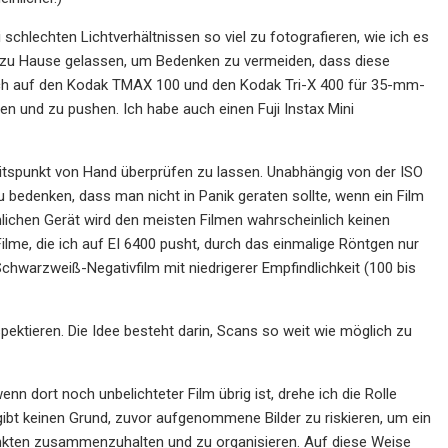
 schlechten Lichtverhältnissen so viel zu fotografieren, wie ich es
 zu Hause gelassen, um Bedenken zu vermeiden, dass diese
mich auf den Kodak TMAX 100 und den Kodak Tri-X 400 für 35-mm-
ten und zu pushen. Ich habe auch einen Fuji Instax Mini
eitspunkt von Hand überprüfen zu lassen. Unabhängig von der ISO
 zu bedenken, dass man nicht in Panik geraten sollte, wenn ein Film
chen Gerät wird den meisten Filmen wahrscheinlich keinen
me, die ich auf EI 6400 pusht, durch das einmalige Röntgen nur
Schwarzweiß-Negativfilm mit niedrigerer Empfindlichkeit (100 bis
spektieren. Die Idee besteht darin, Scans so weit wie möglich zu
 dort noch unbelichteter Film übrig ist, drehe ich die Rolle
 gibt keinen Grund, zuvor aufgenommene Bilder zu riskieren, um ein
punkten zusammenzuhalten und zu organisieren. Auf diese Weise