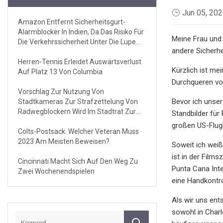
Jun 05, 20
Amazon Entfernt Sicherheitsgurt-
Alarmblocker In Indien, Da Das Risiko Für
Meine Frau und
Die Verkehrssicherheit Unter Die Lupe
andere Sicherhe
Genommen Wird
Herren-Tennis Erleidet Auswärtsverlust
Kürzlich ist me
Auf Platz 13 Von Columbia
Durchqueren vo
Vorschlag Zur Nutzung Von
Bevor ich unser
Stadtkameras Zur Strafzettelung Von
Radwegblockern Wird Im Stadtrat Zur
Standbilder für
Abstimmung Vorgelegt
großen US-Flug
Colts-Postsack: Welcher Veteran Muss
2023 Am Meisten Beweisen?
Soweit ich weiß
ist in der Film
Cincinnati Macht Sich Auf Den Weg Zu
Punta Cana Inte
Zwei Wochenendspielen
eine Handkontrol
Als wir uns en
sowohl in Charl