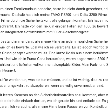
um einen Familienurlaub handelte, hatte ich nicht damit gerechnet, bei
 mache. Deshalb habe ich meine TMAX P3200- und Delta 3200-Filme
n Filme durch die Sicherheitskontrolle gelangen könnten. Ich habe 
schränkt. Ich hatte vor, den Tri-X in einigen Fällen auf 1600 zu bewer
nen integrierten Sofortbildfilm mit 800er-Geschwindigkeit.
 bestand immer darin, alle meine Filme an jedem möglichen Sicherh
wie ich es bewerte. Egal wie ich es verarbeite. Es ist jedoch wichtig
m Grund gezapft werden muss. Eine kurze Dosis aus einem herkömmli
. Und wie ich in Punta Cana herausfand, waren sogar meine 3200-Fil
schleiert und lieferten vollkommen akzeptable Bilder. Mein Farb- und 
nktioniert.
kräfte werden tun, was sie tun müssen, und es ist wichtig, dies zu re
 aber umgekehrt zu akzeptieren, wenn sie völlig unvermeidbar sind.
it leeren Kameras an den Sicherheitskontrollen anzukommen, aber wenn
e oder halte einfach dort an, wo ich gerade bin, und entlade sie. Es
sparen. Ich versuche, alle meine Filme beim Passieren von Kontroll