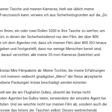
meiner Tasche und meinen Kameras, hielt wie üblich meine
 Französisch kann, verwies ich aus Sicherheitsgründen auf die „Do
ten Ihnen, ein oder zwei Rollen 3200 in Ihre Tasche zu werfen, um
rt, in denen der Sicherheitsdienst nur den Film, der über 800
te ich dem Agenten mit, dass ich meinen Film über 800 ISO hinaus
eben und festgestellt, dass nur wenige Menschen bereit sind,
e darauf verzichtet, alle meine 35-mm-Kameras (belichtet und
 Instax Mini-Filmpakete ab. Meine Tochter, die meine Erfahrungen
it meinem vielleicht gnädigsten „Merci“ der Reise akzeptierte.
egebene Packungen Instax beschädigt werden könnten.
ell wie die am Flughafen Dulles, obwohl die Instax nicht
eiden Agenten bei Dulles taten, verwendete der einzelne Agent bei
tüten. Und sie wischte nicht nur meinen Film ab, sondern auch die
 sowie das Innere der Taschen selbst. Dieses weitreichende