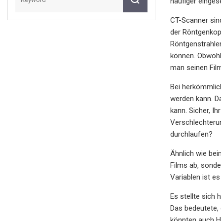
häufiger einges
CT-Scanner sind
der Röntgenkop
Röntgenstrahlen
können. Obwohl 
man seinen Film
Bei herkömmlich
werden kann. Da
kann. Sicher, I
Verschlechterun
durchlaufen?
Ähnlich wie be
Films ab, sonde
Variablen ist e
Es stellte sich
Das bedeutete, 
könnten auch Ha