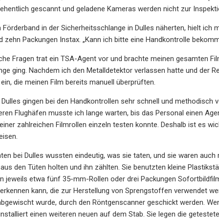
sehentlich gescannt und geladene Kameras werden nicht zur Inspekti
 Förderband in der Sicherheitsschlange in Dulles näherten, hielt ich m
 zehn Packungen Instax. „Kann ich bitte eine Handkontrolle bekom
che Fragen trat ein TSA-Agent vor und brachte meinen gesamten Fil
nge ging. Nachdem ich den Metalldetektor verlassen hatte und der 
 ein, die meinen Film bereits manuell überprüften.
 Dulles gingen bei den Handkontrollen sehr schnell und methodisch v
deren Flughäfen musste ich lange warten, bis das Personal einen Age
einer zahlreichen Filmrollen einzeln testen konnte. Deshalb ist es wi
eisen.
ten bei Dulles wussten eindeutig, was sie taten, und sie waren auch 
 aus den Tüten holten und ihn zählten. Sie benutzten kleine Plastik
 jeweils etwa fünf 35-mm-Rollen oder drei Packungen Sofortbildfilm
 erkennen kann, die zur Herstellung von Sprengstoffen verwendet we
bgewischt wurde, durch den Röntgenscanner geschickt werden. Wenn 
installiert einen weiteren neuen auf dem Stab. Sie legen die getestete