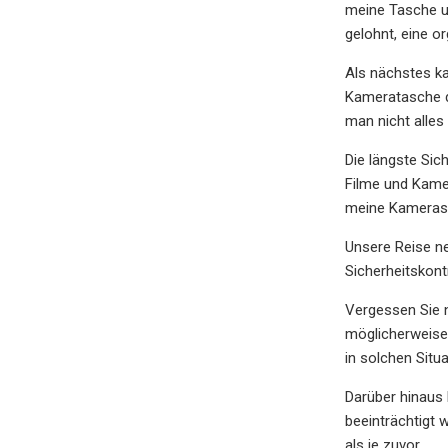
meine Tasche un
gelohnt, eine o
Als nächstes ka
Kameratasche du
man nicht alle
Die längste Sic
Filme und Kame
meine Kameras 
Unsere Reise ne
Sicherheitskont
Vergessen Sie n
möglicherweise 
in solchen Situ
Darüber hinaus 
beeinträchtigt 
als je zuvor.