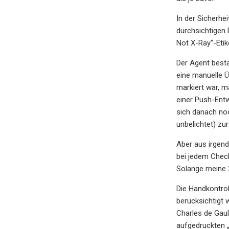
In der Sicherhe
durchsichtigen 
Not X-Ray“-Etik
Der Agent besta
eine manuelle Ü
markiert war, m
einer Push-Entw
sich danach noc
unbelichtet) zu
Aber aus irgend
bei jedem Check
Solange meine 
Die Handkontrol
berücksichtigt 
Charles de Gaul
aufgedruckten „