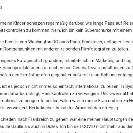
23
 meine Kinder scherzen regelmäßig darüber, wie lange Papa auf Re
itskontrollen zu kommen. Nein, ich bin kein Superschurke mit einem 
ine Familie von Washington DC nach Paris, Frankreich, geflogen. Ich 
n Röntgenpunkten mit anderen reisenden Filmfotografen zu teilen.
 eigenes Fotogeschäft gründete, arbeitete ich im Marketing und flog 
 Fernsehproduktionen zu machen und Geschäftsveranstaltungen zu fot
häfen den Filmfotografen gegenüber äußerst freundlich und entgege
, ist es jedoch nicht immer so einfach, international zu reisen. In S
szene dafür berüchtigt, Handkontrollen zu verweigern. Und zweimal ha
rnational zu bringen. In beiden Fällen waren meine Frau und ich zu H
le verweigert. Bei kritischer, bezahlter Arbeit ist das stressig.
tschieden, nach Frankreich zu gehen, war eine meiner Hauptsorgen
es de Gaulle als auch in Dulles. Ich bin seit COVID nicht mehr aus