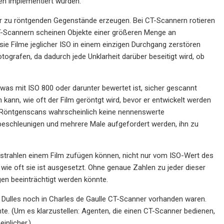
fen implementiert wurden.
der zu röntgenden Gegenstände erzeugen. Bei CT-Scannern rotieren
CT-Scannern scheinen Objekte einer größeren Menge an
ie Filme jeglicher ISO in einem einzigen Durchgang zerstören
otografen, da dadurch jede Unklarheit darüber beseitigt wird, ob
 was mit ISO 800 oder darunter bewertet ist, sicher gescannt
 kann, wie oft der Film geröntgt wird, bevor er entwickelt werden
en Röntgenscans wahrscheinlich keine nennenswerte
 beschleunigen und mehrere Male aufgefordert werden, ihn zu
strahlen einem Film zufügen können, nicht nur vom ISO-Wert des
wie oft sie ist ausgesetzt. Ohne genaue Zahlen zu jeder dieser
gen beeinträchtigt werden könnte.
n Dulles noch in Charles de Gaulle CT-Scanner vorhanden waren.
e. (Um es klarzustellen: Agenten, die einen CT-Scanner bedienen,
inlicher.)