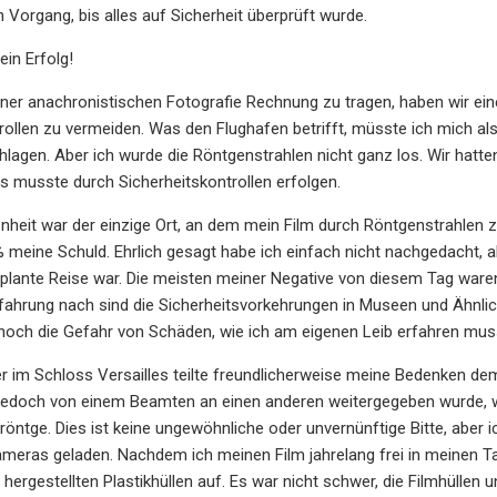
 Vorgang, bis alles auf Sicherheit überprüft wurde.
ein Erfolg!
ner anachronistischen Fotografie Rechnung zu tragen, haben wir ei
rollen zu vermeiden. Was den Flughafen betrifft, müsste ich mich a
lagen. Aber ich wurde die Röntgenstrahlen nicht ganz los. Wir hatten
s musste durch Sicherheitskontrollen erfolgen.
nheit war der einzige Ort, an dem mein Film durch Röntgenstrahlen
 meine Schuld. Ehrlich gesagt habe ich einfach nicht nachgedacht, 
eplante Reise war. Die meisten meiner Negative von diesem Tag waren
fahrung nach sind die Sicherheitsvorkehrungen in Museen und Ähnli
noch die Gefahr von Schäden, wie ich am eigenen Leib erfahren mus
er im Schloss Versailles teilte freundlicherweise meine Bedenken dem 
edoch von einem Beamten an einen anderen weitergegeben wurde, wo
röntge. Dies ist keine ungewöhnliche oder unvernünftige Bitte, aber
meras geladen. Nachdem ich meinen Film jahrelang frei in meinen Tas
ür hergestellten Plastikhüllen auf. Es war nicht schwer, die Filmhül