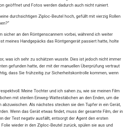
on geöffnet und Fotos werden dadurch auch nicht ruiniert.
eine durchsichtigen Ziploc-Beutel hoch, gefüllt mit vierzig Rollen
men?“
m sicher an den Röntgenscannern vorbei, während ich weiter
Rest meines Handgepäcks das Röntgengerät passiert hatte, holte
or, was ich sehr zu schätzen wusste. Dies ist jedoch nicht immer
nten gefunden hatte, der mit der manuellen Überprüfung vertraut
chtig, dass Sie frühzeitig zur Sicherheitskontrolle kommen, wenn
respektvoll. Meine Tochter und ich sahen zu, wie sie meinen Film
stäbchen mit sterilen Einweg-Wattestäbchen an den Enden, um die
 abzuwischen. Als nächstes stecken sie den Tupfer in ein Gerät,
rden. Wenn das Gerät etwas findet, muss der gesamte Film, der in
der Test negativ ausfällt, entsorgt der Agent den ersten
 Folie wieder in den Ziploc-Beutel zurück, spülen sie aus und