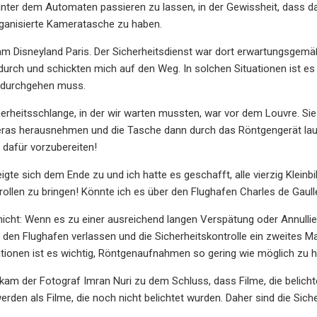
ter dem Automaten passieren zu lassen, in der Gewissheit, dass dari
rganisierte Kameratasche zu haben.
m Disneyland Paris. Der Sicherheitsdienst war dort erwartungsgemäß 
rch und schickten mich auf den Weg. In solchen Situationen ist es gu
s durchgehen muss.
herheitsschlange, in der wir warten mussten, war vor dem Louvre. Sie
ras herausnehmen und die Tasche dann durch das Röntgengerät lauf
dafür vorzubereiten!
igte sich dem Ende zu und ich hatte es geschafft, alle vierzig Klein
rollen zu bringen! Könnte ich es über den Flughafen Charles de Gaull
icht: Wenn es zu einer ausreichend langen Verspätung oder Annulli
den Flughafen verlassen und die Sicherheitskontrolle ein zweites Mal
ationen ist es wichtig, Röntgenaufnahmen so gering wie möglich zu h
kam der Fotograf Imran Nuri zu dem Schluss, dass Filme, die belichte
werden als Filme, die noch nicht belichtet wurden. Daher sind die Si