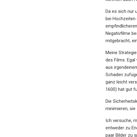
Da es sich nur 
bei Hochzeiten
empfindlichere
Negativfilme be
mitgebracht, ei
Meine Strategie
des Films. Egal 
aus irgendeine
Schaden zufügen
ganz leicht ver
1600) hat gut fu
Die Sicherheits
minimieren, sie
Ich versuche, m
entweder zu End
paar Bilder zu 