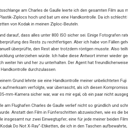
itsschlange am Charles de Gaulle leerte ich den gesamten Film aus 
Plastik-Ziplocs hoch und bat um eine Handkontrolle. Da ich schlecht
etten von Kodak in meinen Ziploc-Beuteln.
nd darauf, dass alles unter 800 ISO sicher sei. Einige Fotografen ra
berprüfung des Rests zu rechtfertigen. Aber ich habe von Fällen gehö
anuell überprüfte, den Rest aber trotzdem röntgen musste. Also teil
icklung unterziehen würde. Ich habe diese Antwort immer wieder geg
h weiter hin und her zu unterhalten. Der Agent hat freundlicherweis
r Handkontrolle durchzulassen.
einem Grund lehnte sie eine Handkontrolle meiner unbelichteten Fuji
 aufmerksam verfolgte, war überrascht, als ich diesen Kompromiss m
35-mm-Kamera sicher war, war es mir egal, ob ein paar nicht ausg
le am Flughafen Charles de Gaulle verlief nicht so gründlich und schn
wurde. Anstatt den Film in Fünferschritten abzuwischen, wie es die b
le insgesamt nur zwei Einwegtupfer; eine für jede meiner beiden Film
Kodak Do Not X-Ray“-Etiketten, die ich in den Taschen aufbewahrte,