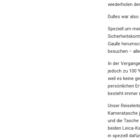
wiederholen den
Dulles war also 
Speziell um mei
Sicherheitskont
Gaulle herumsch
besuchen – alle
In der Vergange
jedoch zu 100 %
weil es keine g
persönlichen Er
besteht immer 
Unser Reiseleit
Kameratasche j
und die Tasche 
beiden Leica-Ka
in speziell daf