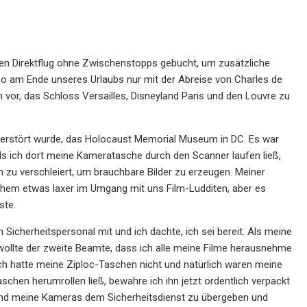
nen Direktflug ohne Zwischenstopps gebucht, um zusätzliche
lso am Ende unseres Urlaubs nur mit der Abreise von Charles de
 vor, das Schloss Versailles, Disneyland Paris und den Louvre zu
 zerstört wurde, das Holocaust Memorial Museum in DC. Es war
als ich dort meine Kameratasche durch den Scanner laufen ließ,
 zu verschleiert, um brauchbare Bilder zu erzeugen. Meiner
chem etwas laxer im Umgang mit uns Film-Ludditen, aber es
ste.
Sicherheitspersonal mit und ich dachte, ich sei bereit. Als meine
llte der zweite Beamte, dass ich alle meine Filme herausnehme
 ich hatte meine Ziploc-Taschen nicht und natürlich waren meine
chen herumrollen ließ, bewahre ich ihn jetzt ordentlich verpackt
len und meine Kameras dem Sicherheitsdienst zu übergeben und