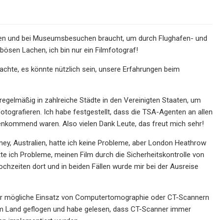
isen und bei Museumsbesuchen braucht, um durch Flughafen- und
bösen Lachen, ich bin nur ein Filmfotograf!
dachte, es könnte nützlich sein, unsere Erfahrungen beim
regelmäßig in zahlreiche Städte in den Vereinigten Staaten, um
ografieren. Ich habe festgestellt, dass die TSA-Agenten an allen
nkommend waren. Also vielen Dank Leute, das freut mich sehr!
ydney, Australien, hatte ich keine Probleme, aber London Heathrow
tte ich Probleme, meinen Film durch die Sicherheitskontrolle von
ochzeiten dort und in beiden Fällen wurde mir bei der Ausreise
 der mögliche Einsatz von Computertomographie oder CT-Scannern
 dem Land geflogen und habe gelesen, dass CT-Scanner immer