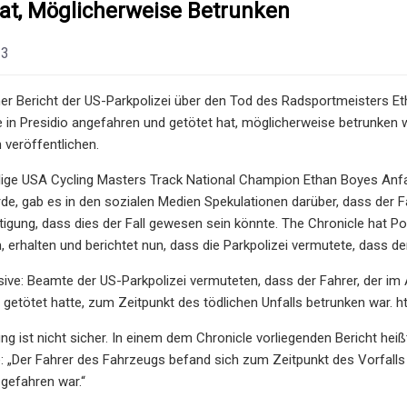
at, Möglicherweise Betrunken
23
ner Bericht der US-Parkpolizei über den Tod des Radsportmeisters Eth
e in Presidio angefahren und getötet hat, möglicherweise betrunken
 veröffentlichen.
lige USA Cycling Masters Track National Champion Ethan Boyes Anfa
de, gab es in den sozialen Medien Spekulationen darüber, dass der Fa
igung, dass dies der Fall gewesen sein könnte. The Chronicle hat Pol
erhalten und berichtet nun, dass die Parkpolizei vermutete, dass der
sive: Beamte der US-Parkpolizei vermuteten, dass der Fahrer, der im 
getötet hatte, zum Zeitpunkt des tödlichen Unfalls betrunken war. 
ung ist nicht sicher. In einem dem Chronicle vorliegenden Bericht he
e: „Der Fahrer des Fahrzeugs befand sich zum Zeitpunkt des Vorfalls
 gefahren war.“