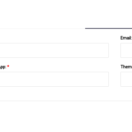
Email
App:
*
Them