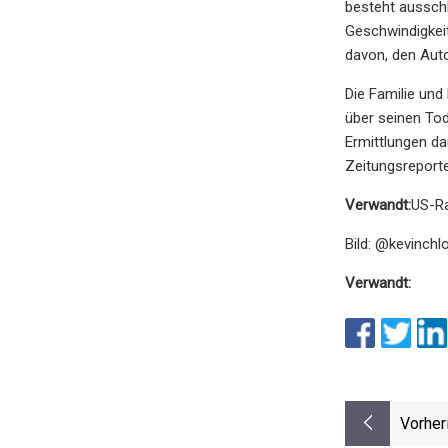
besteht ausschl
Geschwindigkeit
davon, den Auto
Die Familie und
über seinen Tod
Ermittlungen da
Zeitungsreporte
Verwandt:
US-Ra
Bild: @kevinchl
Verwandt:
Vorher