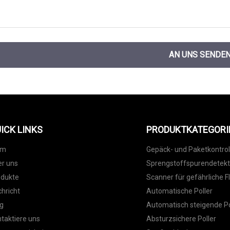
AN UNS SENDE
ICK LINKS
PRODUKTKATEGORI
im
Gepäck- und Paketkontrol
r uns
Sprengstoffspurendetek
odukte
Scanner für gefährliche F
hricht
Automatische Poller
g
Automatisch steigende Po
taktiere uns
Absturzsichere Poller