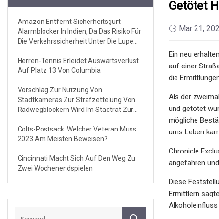
Getötet H
Amazon Entfernt Sicherheitsgurt-
Mar 21, 20
Alarmblocker In Indien, Da Das Risiko Für
Die Verkehrssicherheit Unter Die Lupe
Genommen Wird
Ein neu erhalte
Herren-Tennis Erleidet Auswärtsverlust
auf einer Straß
Auf Platz 13 Von Columbia
die Ermittlungen
Vorschlag Zur Nutzung Von
Als der zweima
Stadtkameras Zur Strafzettelung Von
und getötet wur
Radwegblockern Wird Im Stadtrat Zur
Abstimmung Vorgelegt
mögliche Bestät
Colts-Postsack: Welcher Veteran Muss
ums Leben kam, 
2023 Am Meisten Beweisen?
Chronicle Exclu
Cincinnati Macht Sich Auf Den Weg Zu
angefahren und 
Zwei Wochenendspielen
Diese Feststell
Ermittlern sagt
Alkoholeinfluss