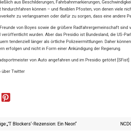
ießlich aus Beschilderungen, Fahrbahnmarkierungen, Geschwindigkei
 hindurchfahren können – und flexiblen Pfosten, von denen viele n
verkehr zu verlangsamen oder dafür zu sorgen, dass eine andere Perso
 Freunde von Boyes sowie die größere Radfahrergemeinschaft sind ve
 veröffentlicht wurden. Aber das Presidio ist Bundesland, die US-Par
uern tendenziell länger als örtliche Polizeiermittlungen. Daher kön
rn erfolgen und nicht in Form einer Ankündigung der Regierung.
dsportmeister von Auto angefahren und im Presidio getötet [SFist]
o über Twitter
ige:
„'T Blockers‘-Rezension: Ein Neon“
NCDO