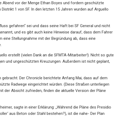
eute Abend vor der Menge Ethan Boyes und fordern geschützte
istrikt 1 von SF. In den letzten 15 Jahren wurden auf Arguello
luss gefahren“ sei und dass seine Haft bei SF General und nicht
enannt, und es gibt auch keine Hinweise darauf, dass dem Fahrer
 um eine Stellungnahme mit der Begründung ab, dass eine
.
lo erstellt (vielen Dank an die SFMTA-Mitarbeiter!). Nicht so gute
en und ungeschützten Kreuzungen. Außerdem ist nicht geplant,
 gebracht. Der Chronicle berichtete Anfang Mai, dass auf dem
ützte Radwege eingerichtet würden. (Diese Straßen unterliegen
it der Absicht zufrieden, finden die aktuelle Version der Pläne
eimer, sagte in einer Erklärung: „Während die Pläne des Presidio
ller‘ aus Beton oder Stahl bestehen?), ist die nahe- Der Plan