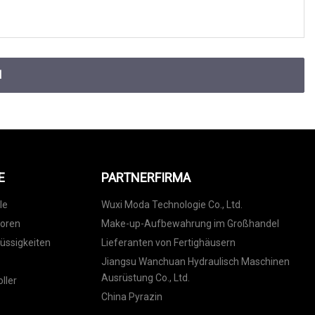
N
E
PARTNERFIRMA
le
Wuxi Moda Technologie Co., Ltd.
toren
Make-up-Aufbewahrung im Großhandel
lüssigkeiten
Lieferanten von Fertighäusern
Jiangsu Wanchuan Hydraulisch Maschinen
Ausrüstung Co., Ltd.
ller
China Pyrazin