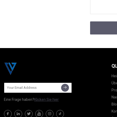
QU
He
Übe
Pr
Nac
Eine Frage haben?
Klicken Sie hier
Blo
Kon