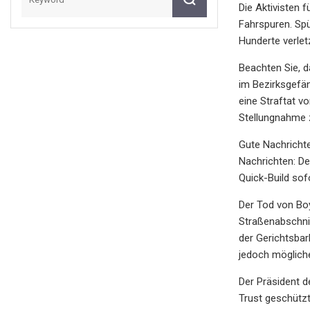
Die Aktivisten 
Fahrspuren. Spü
Hunderte verlet
Beachten Sie, d
im Bezirksgefän
eine Straftat v
Stellungnahme z
Gute Nachrichte
Nachrichten: D
Quick-Build sof
Der Tod von Boy
Straßenabschnit
der Gerichtsbar
jedoch mögliche
Der Präsident d
Trust geschützt