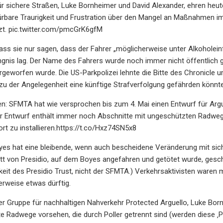
für sichere Straßen, Luke Bornheimer und David Alexander, ehren h
rbare Traurigkeit und Frustration über den Mangel an Maßnahmen im D
zt. pic.twitter.com/pmcGrK6gfM
ass sie nur sagen, dass der Fahrer „möglicherweise unter Alkoholeinf
gnis lag. Der Name des Fahrers wurde noch immer nicht öffentlich g
orgeworfen wurde. Die US-Parkpolizei lehnte die Bitte des Chronicle
u der Angelegenheit eine künftige Strafverfolgung gefährden könnte
n: SFMTA hat wie versprochen bis zum 4. Mai einen Entwurf für Arguel
er Entwurf enthält immer noch Abschnitte mit ungeschützten Radweg
ort zu installieren.https://t.co/Hxz74SN5x8
es hat eine bleibende, wenn auch bescheidene Veränderung mit sich
t von Presidio, auf dem Boyes angefahren und getötet wurde, gesch
keit des Presidio Trust, nicht der SFMTA.) Verkehrsaktivisten waren m
rweise etwas dürftig.
er Gruppe für nachhaltigen Nahverkehr Protected Arguello, Luke Bornh
e Radwege vorsehen, die durch Poller getrennt sind (werden diese ‚Po