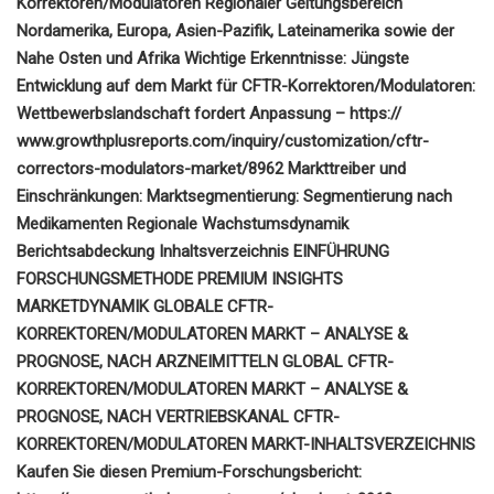
Korrektoren/Modulatoren Regionaler Geltungsbereich
Nordamerika, Europa, Asien-Pazifik, Lateinamerika sowie der
Nahe Osten und Afrika Wichtige Erkenntnisse: Jüngste
Entwicklung auf dem Markt für CFTR-Korrektoren/Modulatoren:
Wettbewerbslandschaft fordert Anpassung – https://
www.growthplusreports.com/inquiry/customization/cftr-
correctors-modulators-market/8962 Markttreiber und
Einschränkungen: Marktsegmentierung: Segmentierung nach
Medikamenten Regionale Wachstumsdynamik
Berichtsabdeckung Inhaltsverzeichnis EINFÜHRUNG
FORSCHUNGSMETHODE PREMIUM INSIGHTS
MARKETDYNAMIK GLOBALE CFTR-
KORREKTOREN/MODULATOREN MARKT – ANALYSE &
PROGNOSE, NACH ARZNEIMITTELN GLOBAL CFTR-
KORREKTOREN/MODULATOREN MARKT – ANALYSE &
PROGNOSE, NACH VERTRIEBSKANAL CFTR-
KORREKTOREN/MODULATOREN MARKT-INHALTSVERZEICHNIS
Kaufen Sie diesen Premium-Forschungsbericht: