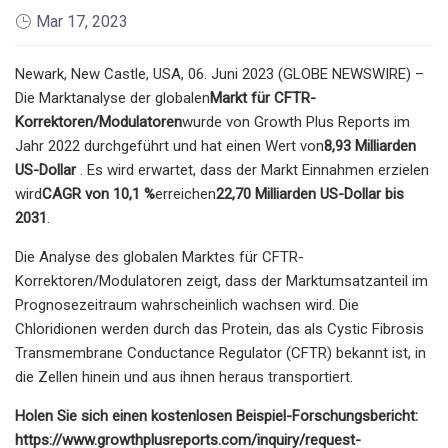
Mar 17, 2023
Newark, New Castle, USA, 06. Juni 2023 (GLOBE NEWSWIRE) –
Die Marktanalyse der globalen
Markt für CFTR-
Korrektoren/Modulatoren
wurde von Growth Plus Reports im
Jahr 2022 durchgeführt und hat einen Wert von
8,93 Milliarden
US-Dollar
. Es wird erwartet, dass der Markt Einnahmen erzielen
wird
CAGR von 10,1 %
erreichen
22,70 Milliarden US-Dollar bis
2031
.
Die Analyse des globalen Marktes für CFTR-
Korrektoren/Modulatoren zeigt, dass der Marktumsatzanteil im
Prognosezeitraum wahrscheinlich wachsen wird. Die
Chloridionen werden durch das Protein, das als Cystic Fibrosis
Transmembrane Conductance Regulator (CFTR) bekannt ist, in
die Zellen hinein und aus ihnen heraus transportiert.
Holen Sie sich einen kostenlosen Beispiel-Forschungsbericht:
https://www.growthplusreports.com/inquiry/request-