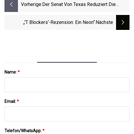
Vorherige:
Der Senat Von Texas Reduziert Die
Vorgeschlagenen Beschränkungen Für
Pubertätsblocker Und Hormontherapie
„'T Blockers‘-Rezension: Ein Neon“
:nächste
Für Transgender-Kinder
Name:
*
Email:
*
Telefon/WhatsApp:
*