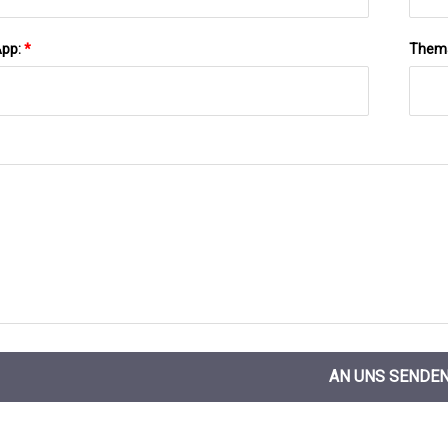
App:
*
Them
AN UNS SENDE