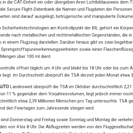
s in die CAT-Einheit ein oder übergeben ihren Lichtbildausweis dem
a die Secure Flight-Datenbank die Namen und Flugdaten der Personen e
eiten sind darauf ausgelegt, betrügerische und manipulierte Dokument
 Sicherheitstechnologien am Kontrollpunkt der BIL gehört ein Körp
ende nach metallischen und nichtmetallischen Gegenständen, die in
ko in einem Flugzeug darstellen. Darüber hinaus gibt es zwei begehba
, Sprengstoffspurenerkennungseinheiten sowie einen Flaschenflüssig
n Mengen über 100 ml dient.
kontrolle öffnet täglich um 4 Uhr und bleibt bis 18 Uhr oder bis zum
r liegt. Im Durchschnitt überprüft die TSA derzeit jeden Monat etwa 
 AUTO
Landesweit überprüft die TSA im Oktober durchschnittlich 2,21
 von 11 % gegenüber dem Vorjahresvolumen, liegt jedoch immer noch
hnittlich etwa 2,39 Millionen Menschen pro Tag untersuchte. TSA g
und den Feiertagen zum Jahresende steigen wird.
sind Donnerstag und Freitag sowie Sonntag und Montag die verkehrsr
en von 4 bis 8 Uhr. Die Abflugzeiten werden von den Fluggesellscha