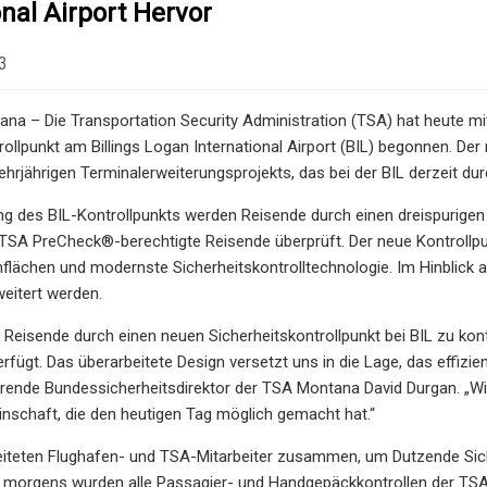
onal Airport Hervor
3
na – Die Transportation Security Administration (TSA) hat heute m
rollpunkt am Billings Logan International Airport (BIL) begonnen. Der
ehrjährigen Terminalerweiterungsprojekts, das bei der BIL derzeit dur
ng des BIL-Kontrollpunkts werden Reisende durch einen dreispurigen 
r TSA PreCheck®-berechtigte Reisende überprüft. Der neue Kontrollpu
lächen und modernste Sicherheitskontrolltechnologie. Im Hinblick 
weitert werden.
, Reisende durch einen neuen Sicherheitskontrollpunkt bei BIL zu kont
fügt. Das überarbeitete Design versetzt uns in die Lage, das effizien
rende Bundessicherheitsdirektor der TSA Montana David Durgan. „Wir 
nschaft, die den heutigen Tag möglich gemacht hat.“
iteten Flughafen- und TSA-Mitarbeiter zusammen, um Dutzende Siche
 morgens wurden alle Passagier- und Handgepäckkontrollen der TSA