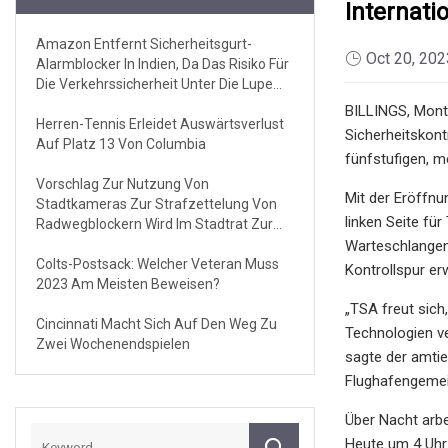
Internati
Amazon Entfernt Sicherheitsgurt-
Oct 20, 202
Alarmblocker In Indien, Da Das Risiko Für
Die Verkehrssicherheit Unter Die Lupe
Genommen Wird
BILLINGS, Monta
Herren-Tennis Erleidet Auswärtsverlust
Sicherheitskont
Auf Platz 13 Von Columbia
fünfstufigen, m
Vorschlag Zur Nutzung Von
Mit der Eröffnu
Stadtkameras Zur Strafzettelung Von
linken Seite fü
Radwegblockern Wird Im Stadtrat Zur
Abstimmung Vorgelegt
Warteschlangenf
Colts-Postsack: Welcher Veteran Muss
Kontrollspur er
2023 Am Meisten Beweisen?
„TSA freut sich
Cincinnati Macht Sich Auf Den Weg Zu
Technologien ver
Zwei Wochenendspielen
sagte der amtie
Flughafengemei
Über Nacht arbe
Heute um 4 Uhr