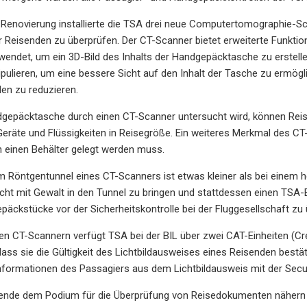
Renovierung installierte die TSA drei neue Computertomographie-Sc
 Reisenden zu überprüfen. Der CT-Scanner bietet erweiterte Funktio
endet, um ein 3D-Bild des Inhalts der Handgepäcktasche zu erstelle
pulieren, um eine bessere Sicht auf den Inhalt der Tasche zu ermögli
en zu reduzieren.
epäcktasche durch einen CT-Scanner untersucht wird, können Reisen
Geräte und Flüssigkeiten in Reisegröße. Ein weiteres Merkmal des 
 einen Behälter gelegt werden muss.
m Röntgentunnel eines CT-Scanners ist etwas kleiner als bei einem
ht mit Gewalt in den Tunnel zu bringen und stattdessen einen TSA-
äckstücke vor der Sicherheitskontrolle bei der Fluggesellschaft zu
en CT-Scannern verfügt TSA bei der BIL über zwei CAT-Einheiten (Cre
ass sie die Gültigkeit des Lichtbildausweises eines Reisenden bestät
nformationen des Passagiers aus dem Lichtbildausweis mit der Secu
ende dem Podium für die Überprüfung von Reisedokumenten nähern u