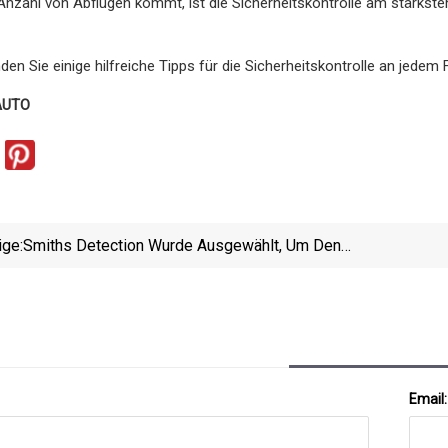
Anzahl von Abflügen kommt, ist die Sicherheitskontrolle am stärksten 
den Sie einige hilfreiche Tipps für die Sicherheitskontrolle an jedem 
 AUTO
ige:
Smiths Detection Wurde Ausgewählt, Um Den
Neuen Noida International Airport In Indien Mit
Fortschrittlicher Sicherheits- Und
Kontrolltechnologie Auszustatten
Email