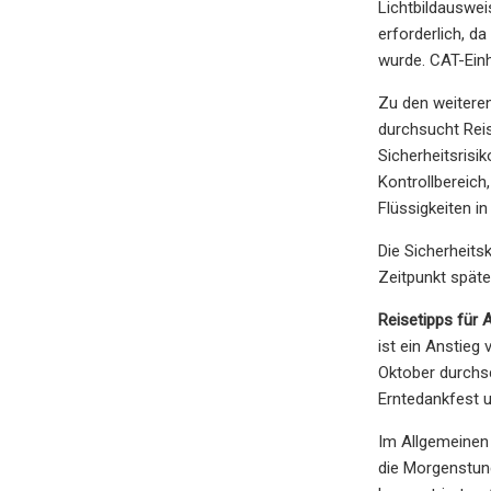
Lichtbildauswei
erforderlich, d
wurde. CAT-Einh
Zu den weiteren
durchsucht Reis
Sicherheitsrisi
Kontrollbereich
Flüssigkeiten i
Die Sicherheits
Zeitpunkt späte
Reisetipps für
ist ein Anstieg
Oktober durchsc
Erntedankfest 
Im Allgemeinen 
die Morgenstund