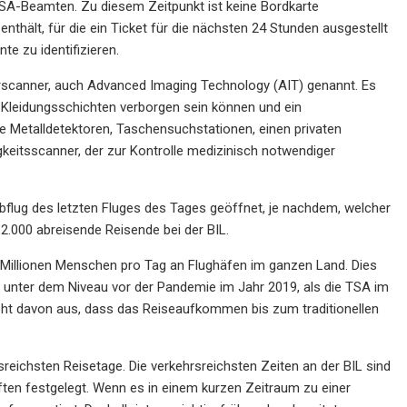
 TSA-Beamten. Zu diesem Zeitpunkt ist keine Bordkarte
nthält, für die ein Ticket für die nächsten 24 Stunden ausgestellt
e zu identifizieren.
erscanner, auch Advanced Imaging Technology (AIT) genannt. Es
 Kleidungsschichten verborgen sein können und ein
re Metalldetektoren, Taschensuchstationen, einen privaten
keitsscanner, der zur Kontrolle medizinisch notwendiger
 Abflug des letzten Fluges des Tages geöffnet, je nachdem, welcher
32.000 abreisende Reisende bei der BIL.
 Millionen Menschen pro Tag an Flughäfen im ganzen Land. Dies
 unter dem Niveau vor der Pandemie im Jahr 2019, als die TSA im
eht davon aus, dass das Reiseaufkommen bis zum traditionellen
eichsten Reisetage. Die verkehrsreichsten Zeiten an der BIL sind
ften festgelegt. Wenn es in einem kurzen Zeitraum zu einer