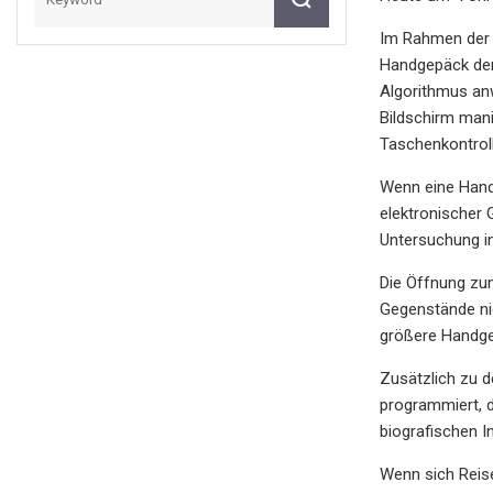
Im Rahmen der 
Handgepäck der
Algorithmus anw
Bildschirm mani
Taschenkontroll
Wenn eine Handg
elektronischer 
Untersuchung in
Die Öffnung zu
Gegenstände nic
größere Handgep
Zusätzlich zu d
programmiert, d
biografischen I
Wenn sich Reis