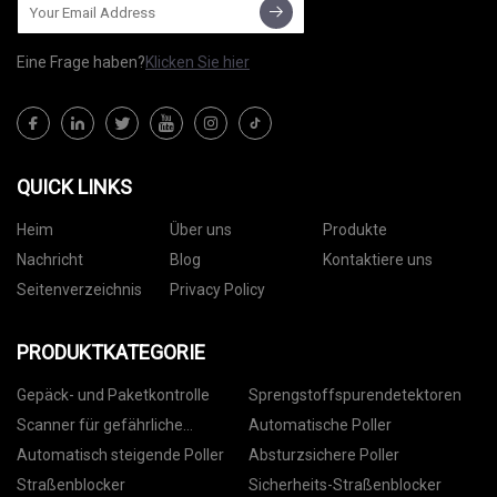
Eine Frage haben?
Klicken Sie hier
QUICK LINKS
Heim
Über uns
Produkte
Nachricht
Blog
Kontaktiere uns
Seitenverzeichnis
Privacy Policy
PRODUKTKATEGORIE
Gepäck- und Paketkontrolle
Sprengstoffspurendetektoren
Scanner für gefährliche
Automatische Poller
Flüssigkeiten
Automatisch steigende Poller
Absturzsichere Poller
Straßenblocker
Sicherheits-Straßenblocker