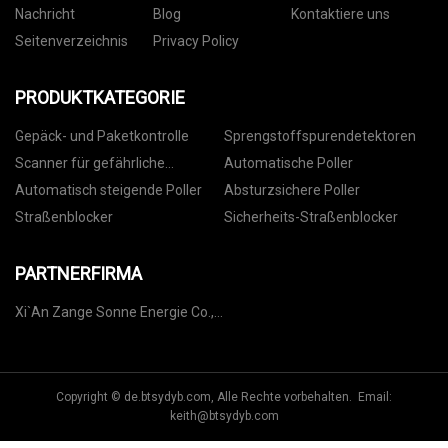
Nachricht
Blog
Kontaktiere uns
Seitenverzeichnis
Privacy Policy
PRODUKTKATEGORIE
Gepäck- und Paketkontrolle
Sprengstoffspurendetektoren
Scanner für gefährliche
Automatische Poller
Flüssigkeiten
Automatisch steigende Poller
Absturzsichere Poller
Straßenblocker
Sicherheits-Straßenblocker
PARTNERFIRMA
Xi`An Zange Sonne Energie Co.,
GmbH
Copyright © de.btsydyb.com, Alle Rechte vorbehalten. Email:
keith@btsydyb.com