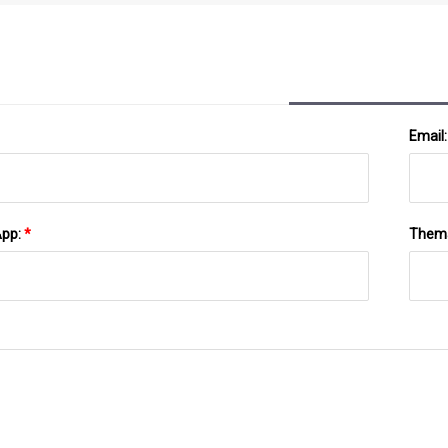
County Helfen Bei Der Bekämpfung Des Eindringens
Neuen 2,
Von Fentanyl
Email
App:
*
Them