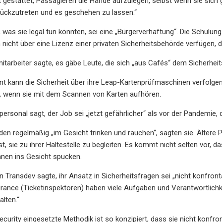
ht gestattet, Passagieren die Hände aufzulegen, selbst wenn sie sich 
urückzutreten und es geschehen zu lassen.“
s, was sie legal tun könnten, sei eine „Bürgerverhaftung“. Die Schul
nicht über eine Lizenz einer privaten Sicherheitsbehörde verfügen, die
mitarbeiter sagte, es gäbe Leute, die sich „aus Cafés“ dem Sicherhei
kann die Sicherheit über ihre Leap-Kartenprüfmaschinen verfolgen,
n, wenn sie mit dem Scannen von Karten aufhören.
personal sagt, der Job sei „jetzt gefährlicher“ als vor der Pandemie
en regelmäßig „im Gesicht trinken und rauchen“, sagten sie. Ältere P
st, sie zu ihrer Haltestelle zu begleiten. Es kommt nicht selten vor
hnen ins Gesicht spucken.
n Transdev sagte, ihr Ansatz in Sicherheitsfragen sei „nicht konfronta
nce (Ticketinspektoren) haben viele Aufgaben und Verantwortlichke
lten.“
curity eingesetzte Methodik ist so konzipiert, dass sie nicht konfront