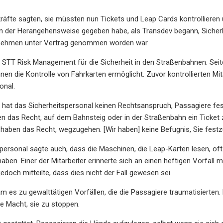
kräfte sagten, sie müssten nun Tickets und Leap Cards kontrolliere
n der Herangehensweise gegeben habe, als Transdev begann, Sicherhe
nehmen unter Vertrag genommen worden war.
 STT Risk Management für die Sicherheit in den Straßenbahnen. Seitde
hnen die Kontrolle von Fahrkarten ermöglicht. Zuvor kontrollierten Mi
onal.
s hat das Sicherheitspersonal keinen Rechtsanspruch, Passagiere fest
en das Recht, auf dem Bahnsteig oder in der Straßenbahn ein Ticket
 haben das Recht, wegzugehen. [Wir haben] keine Befugnis, Sie festz
personal sagte auch, dass die Maschinen, die Leap-Karten lesen, of
aben. Einer der Mitarbeiter erinnerte sich an einen heftigen Vorfall 
edoch mitteilte, dass dies nicht der Fall gewesen sei.
m es zu gewalttätigen Vorfällen, die die Passagiere traumatisierten.
e Macht, sie zu stoppen.