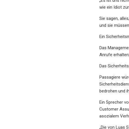
„Es ist uns nic
wie ein Idiot z
Sie sagen, alle
und sie müssen 
Ein Sicherheits
Das Management 
Anrufe erhalte
Das Sicherheits
Passagiere würd
Sicherheitsdien
bedrohen und i
Ein Sprecher vo
Customer Assura
asozialem Verha
„Die von Luas Se