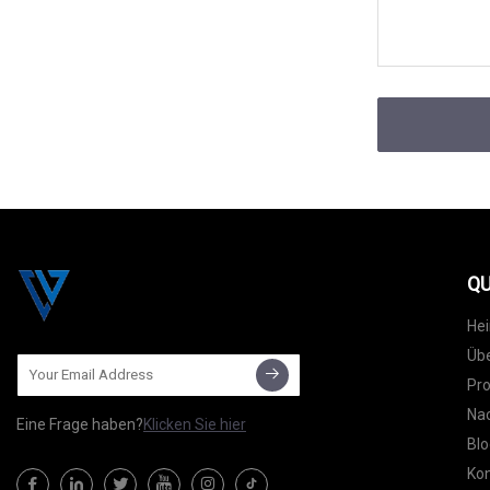
QU
He
Übe
Pr
Nac
Eine Frage haben?
Klicken Sie hier
Blo
Kon