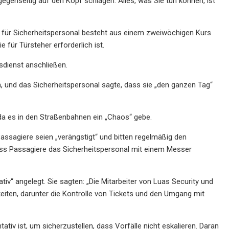
gegenseitig auf den Kopf schlagen. Alles, was Sie tun können, ist
ung für Sicherheitspersonal besteht aus einem zweiwöchigen Kurs
 für Türsteher erforderlich ist.
tsdienst anschließen.
 und das Sicherheitspersonal sagte, dass sie „den ganzen Tag“
, da es in den Straßenbahnen ein „Chaos“ gebe.
assagiere seien „verängstigt“ und bitten regelmäßig den
, dass Passagiere das Sicherheitspersonal mit einem Messer
tiv“ angelegt. Sie sagten: „Die Mitarbeiter von Luas Security und
iten, darunter die Kontrolle von Tickets und den Umgang mit
ativ ist, um sicherzustellen, dass Vorfälle nicht eskalieren. Daran