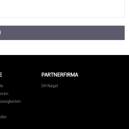
N
E
PARTNERFIRMA
le
DH Nägel
toren
lüssigkeiten
ller