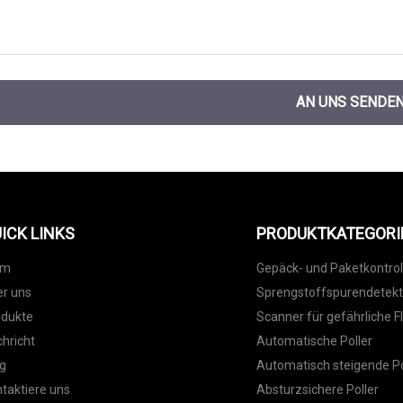
AN UNS SENDE
ICK LINKS
PRODUKTKATEGORI
im
Gepäck- und Paketkontrol
r uns
Sprengstoffspurendetek
odukte
Scanner für gefährliche F
hricht
Automatische Poller
g
Automatisch steigende Po
taktiere uns
Absturzsichere Poller