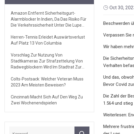
Oct 30, 202
Amazon Entfernt Sicherheitsgurt-
Alarmblocker In Indien, Da Das Risiko Für
Beschwerden üb
Die Verkehrssicherheit Unter Die Lupe
Genommen Wird
Verpassen Sie 
Herren-Tennis Erleidet Auswärtsverlust
Auf Platz 13 Von Columbia
Wir haben mehr
Vorschlag Zur Nutzung Von
Die Sicherheits
Stadtkameras Zur Strafzettelung Von
Verhalten befa
Radwegblockern Wird Im Stadtrat Zur
Abstimmung Vorgelegt
Und das, obwohl
Colts-Postsack: Welcher Veteran Muss
Bevor Covid zu
2023 Am Meisten Beweisen?
Die Zahl der Be
Cincinnati Macht Sich Auf Den Weg Zu
Zwei Wochenendspielen
1.564 und stieg
Weiterlesen: En
Mehrere frustri
der Luas.