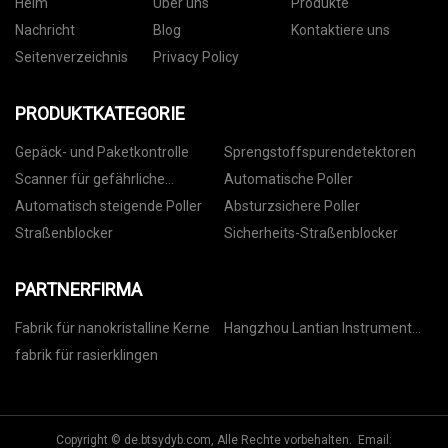
Heim
Über uns
Produkte
Nachricht
Blog
Kontaktiere uns
Seitenverzeichnis
Privacy Policy
PRODUKTKATEGORIE
Gepäck- und Paketkontrolle
Sprengstoffspurendetektoren
Scanner für gefährliche
Automatische Poller
Flüssigkeiten
Automatisch steigende Poller
Absturzsichere Poller
Straßenblocker
Sicherheits-Straßenblocker
PARTNERFIRMA
Fabrik für nanokristalline Kerne
Hangzhou Lantian Instrument
Co., Ltd
fabrik für rasierklingen
Copyright © de.btsydyb.com, Alle Rechte vorbehalten. Email: