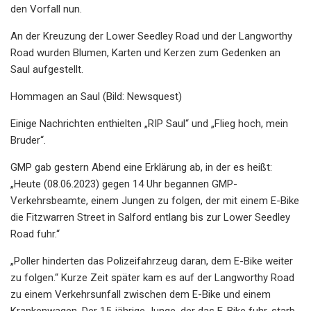
den Vorfall nun.
An der Kreuzung der Lower Seedley Road und der Langworthy
Road wurden Blumen, Karten und Kerzen zum Gedenken an
Saul aufgestellt.
Hommagen an Saul (Bild: Newsquest)
Einige Nachrichten enthielten „RIP Saul“ und „Flieg hoch, mein
Bruder“.
GMP gab gestern Abend eine Erklärung ab, in der es heißt:
„Heute (08.06.2023) gegen 14 Uhr begannen GMP-
Verkehrsbeamte, einem Jungen zu folgen, der mit einem E-Bike
die Fitzwarren Street in Salford entlang bis zur Lower Seedley
Road fuhr.“
„Poller hinderten das Polizeifahrzeug daran, dem E-Bike weiter
zu folgen.“ Kurze Zeit später kam es auf der Langworthy Road
zu einem Verkehrsunfall zwischen dem E-Bike und einem
Krankenwagen. Der 15-jährige Junge, der das E-Bike fuhr, starb